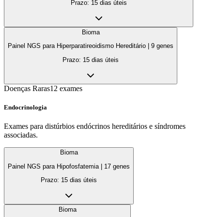
Prazo:
15 dias úteis
Bioma
Painel NGS para Hiperparatireoidismo Hereditário
|
9
genes
Prazo:
15 dias úteis
Doenças Raras
12
exames
Endocrinologia
Exames para distúrbios endócrinos hereditários e síndromes
associadas.
Bioma
Painel NGS para Hipofosfatemia
|
17
genes
Prazo:
15 dias úteis
Bioma